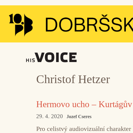
Přeskočit
na
obsah
Christof Hetzer
Hermovo ucho – Kurtágův B
29. 4. 2020
Jozef Cseres
Pro celistvý audiovizuální charakter