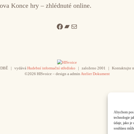
ova Konce hry – zhlédnuté online.
Facebook
Bandcamp
Mail
UDBĚ | vydává
Hudební informační středisko
| založeno 2001 | Kontaktujte n
©2026 HISvoice – design a admin
Atelier Dokument
Abychom poskyt
technologie j
údaje, jako j
souhlasu může 