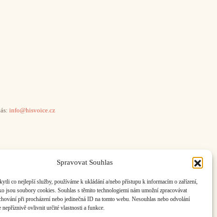
ás:
info@hisvoice.cz
Spravovat Souhlas
li co nejlepší služby, používáme k ukládání a/nebo přístupu k informacím o zařízení,
ako jsou soubory cookies. Souhlas s těmito technologiemi nám umožní zpracovávat
e chování při procházení nebo jedinečná ID na tomto webu. Nesouhlas nebo odvolání
nepříznivě ovlivnit určité vlastnosti a funkce.