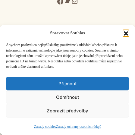
Facebook
Bandcamp
Mail
Spravovat Souhlas
ČASOPIS O JINÉ HUDBĚ | vydává
Hudební informační středisko
|
Abychom poskytli co nejlepší služby, používáme k ukládání a/nebo přístupu k
založeno 2001 | Kontaktujte nás:
info@hisvoice.cz
informacím o zařízení, technologie jako jsou soubory cookies. Souhlas s těmito
©2026 HISvoice – design a admin
Atelier Dokument
technologiemi nám umožní zpracovávat údaje, jako je chování při procházení nebo
jedinečná ID na tomto webu. Nesouhlas nebo odvolání souhlasu může nepříznivě
ovlivnit určité vlastnosti a funkce.
Příjmout
Odmítnout
Zobrazit předvolby
Zásady cookies
Zásady ochrany osobních údajů