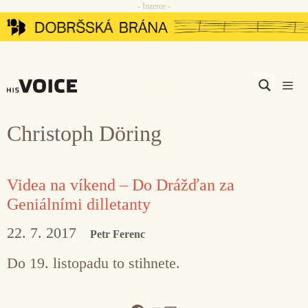
- Inzerce -
Přeskočit
na
obsah
Men
Christoph Döring
Videa na víkend – Do Drážďan za
Geniálními dilletanty
22. 7. 2017
Petr Ferenc
Do 19. listopadu to stihnete.