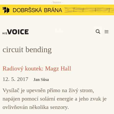
- Inzerce -
Přeskočit
na
obsah
Men
circuit bending
Radiový koutek: Magz Hall
12. 5. 2017
Jan Sůsa
Vysílač je upevněn přímo na živý strom,
napájen pomocí solární energie a jeho zvuk je
ovlivňován několika senzory.