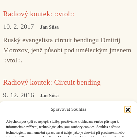
Radiový koutek: ::vtol::
10. 2. 2017
Jan Sůsa
Ruský evangelista circuit bendingu Dmitrij
Morozov, jenž působí pod uměleckým jménem
::vtol::.
Radiový koutek: Circuit bending
9. 12. 2016
Jan Sůsa
Slovní spojení „circuit bending“ označuje
Spravovat Souhlas
poťouchlé úpravy jednodušších elektronických
Abychom poskytli co nejlepší služby, používáme k ukládání a/nebo přístupu k
hudebních hraček, nástrojů a efektů.
informacím o zařízení, technologie jako jsou soubory cookies. Souhlas s těmito
technologiemi nám umožní zpracovávat údaje, jako je chování při procházení nebo