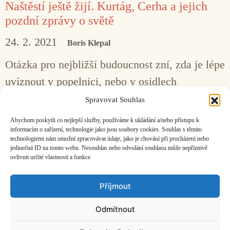
Naštěstí ještě žijí. Kurtág, Cerha a jejich
pozdní zprávy o světě
24. 2. 2021
Boris Klepal
Otázka pro nejbližší budoucnost zní, zda je lépe
uvíznout v popelnici, nebo v osidlech
globálního kapitálu. Ve svých posledních
Spravovat Souhlas
operách na to narazili čerství pětadevadesátníci
Abychom poskytli co nejlepší služby, používáme k ukládání a/nebo přístupu k
György Kurtág a Friedrich Cerha.
informacím o zařízení, technologie jako jsou soubory cookies. Souhlas s těmito
technologiemi nám umožní zpracovávat údaje, jako je chování při procházení nebo
jedinečná ID na tomto webu. Nesouhlas nebo odvolání souhlasu může nepříznivě
ovlivnit určité vlastnosti a funkce.
Facebook
Bandcamp
Mail
Příjmout
Odmítnout