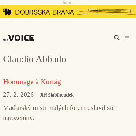
- Inzerce -
Přeskočit
na
obsah
Men
Claudio Abbado
Hommage à Kurtág
27. 2. 2026
Jiří Slabihoudek
Maďarský mistr malých forem oslavil sté
narozeniny.