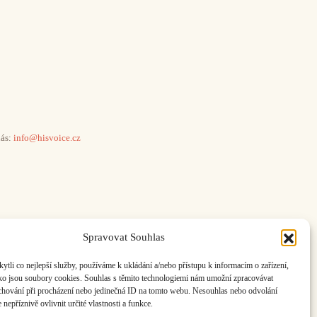
ás:
info@hisvoice.cz
Spravovat Souhlas
li co nejlepší služby, používáme k ukládání a/nebo přístupu k informacím o zařízení,
ako jsou soubory cookies. Souhlas s těmito technologiemi nám umožní zpracovávat
e chování při procházení nebo jedinečná ID na tomto webu. Nesouhlas nebo odvolání
nepříznivě ovlivnit určité vlastnosti a funkce.