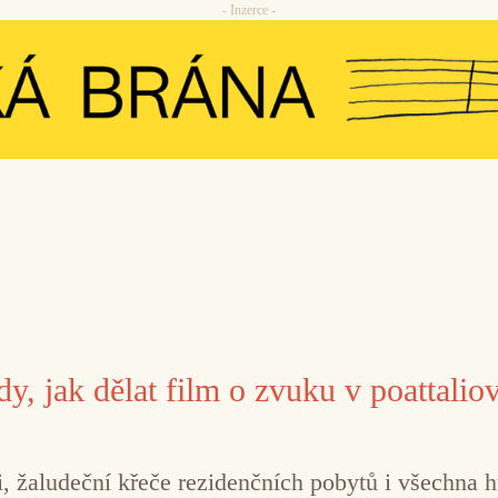
- Inzerce -
y, jak dělat film o zvuku v poattalio
 žaludeční křeče rezidenčních pobytů i všechna hu