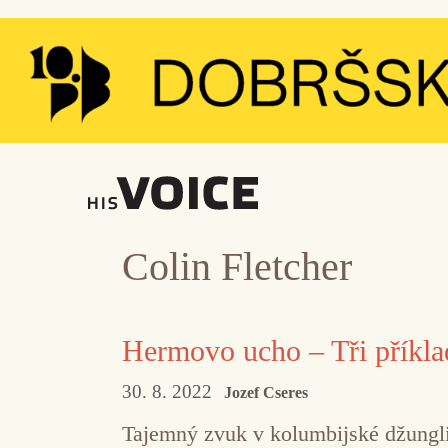
Přeskočit
na
obsah
Colin Fletcher
Hermovo ucho – Tři příklad
30. 8. 2022
Jozef Cseres
Tajemný zvuk v kolumbijské džungli,