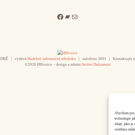
Facebook
Bandcamp
Mail
UDBĚ | vydává
Hudební informační středisko
| založeno 2001 | Kontaktujte n
©2026 HISvoice – design a admin
Atelier Dokument
Abychom poskyt
technologie j
údaje, jako j
souhlasu může 