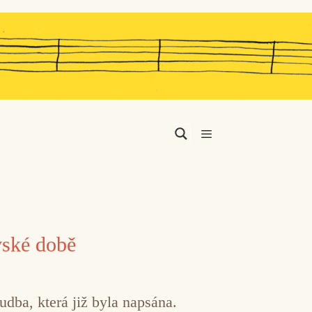
Menu
vské době
dba, která již byla napsána.