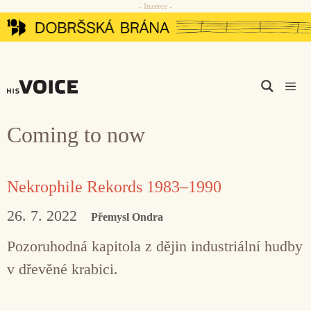
- Inzerce -
Přeskočit
na
obsah
Men
Coming to now
Nekrophile Rekords 1983–1990
26. 7. 2022
Přemysl Ondra
Pozoruhodná kapitola z dějin industriální hudby
v dřevěné krabici.