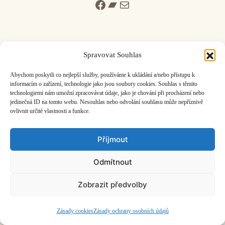
Facebook
Bandcamp
Mail
Spravovat Souhlas
ČASOPIS O JINÉ HUDBĚ | vydává
Hudební informační středisko
|
Abychom poskytli co nejlepší služby, používáme k ukládání a/nebo přístupu k
založeno 2001 | Kontaktujte nás:
info@hisvoice.cz
informacím o zařízení, technologie jako jsou soubory cookies. Souhlas s těmito
technologiemi nám umožní zpracovávat údaje, jako je chování při procházení nebo
©2026 HISvoice – design a admin
Atelier Dokument
jedinečná ID na tomto webu. Nesouhlas nebo odvolání souhlasu může nepříznivě
ovlivnit určité vlastnosti a funkce.
Příjmout
Odmítnout
Zobrazit předvolby
Zásady cookies
Zásady ochrany osobních údajů