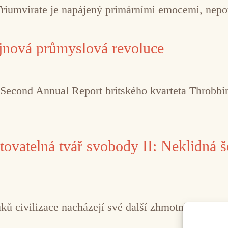
riumvirate je napájený primárními emocemi, nepot
jnová průmyslová revoluce
 Second Annual Report britského kvarteta Throbbing
vatelná tvář svobody II: Neklidná š
ků civilizace nacházejí své další zhmotnění.