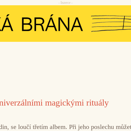
- Inzerce -
univerzálními magickými rituály
odin, se loučí třetím albem. Při jeho poslechu mů