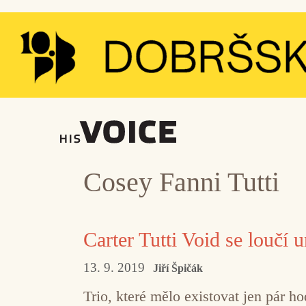
Přeskočit
na
obsah
Cosey Fanni Tutti
Carter Tutti Void se loučí 
13. 9. 2019
Jiří Špičák
Trio, které mělo existovat jen pár h