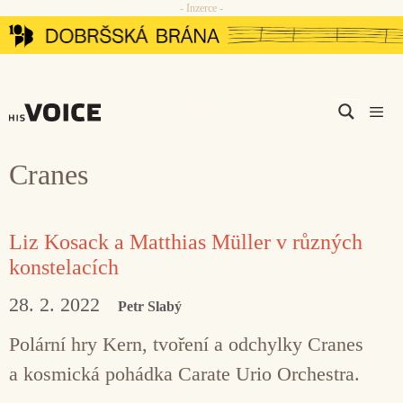
- Inzerce -
Přeskočit
na
obsah
Men
Cranes
Liz Kosack a Matthias Müller v různých
konstelacích
28. 2. 2022
Petr Slabý
Polární hry Kern, tvoření a odchylky Cranes
a kosmická pohádka Carate Urio Orchestra.