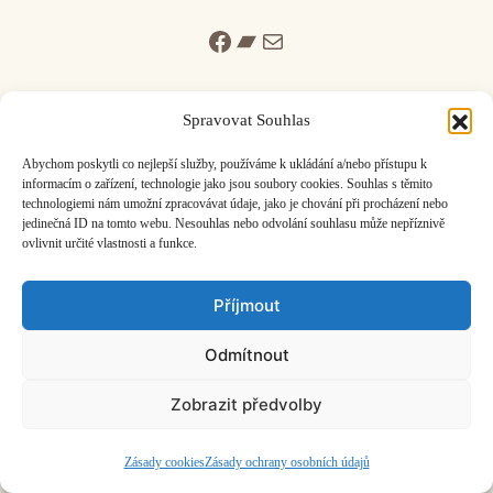
Facebook
Bandcamp
Mail
Spravovat Souhlas
Abychom poskytli co nejlepší služby, používáme k ukládání a/nebo přístupu k
informacím o zařízení, technologie jako jsou soubory cookies. Souhlas s těmito
ČASOPIS O JINÉ HUDBĚ | vydává
Hudební informační středisko
|
technologiemi nám umožní zpracovávat údaje, jako je chování při procházení nebo
založeno 2001 | Kontaktujte nás:
info@hisvoice.cz
jedinečná ID na tomto webu. Nesouhlas nebo odvolání souhlasu může nepříznivě
©2026 HISvoice – design a admin
Atelier Dokument
ovlivnit určité vlastnosti a funkce.
Příjmout
Odmítnout
Zobrazit předvolby
Zásady cookies
Zásady ochrany osobních údajů