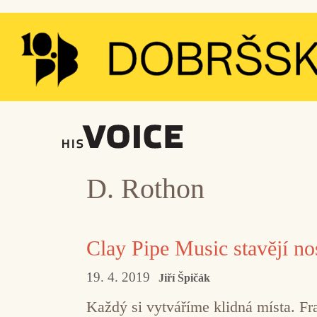
Přeskočit
na
obsah
D. Rothon
Clay Pipe Music stavějí nos
19. 4. 2019
Jiří Špičák
Každý si vytváříme klidná místa. Fr