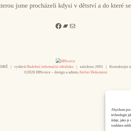
rou jsme procházeli kdysi v dětství a do které se b
Facebook
Bandcamp
Mail
UDBĚ | vydává
Hudební informační středisko
| založeno 2001 | Kontaktujte n
©2026 HISvoice – design a admin
Atelier Dokument
Abychom poskyt
technologie j
údaje, jako j
souhlasu může 