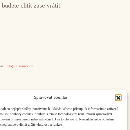
udete chtít zase vrátit.
ás:
info@hisvoice.cz
Spravovat Souhlas
li co nejlepší služby, používáme k ukládání a/nebo přístupu k informacím o zařízení,
ako jsou soubory cookies. Souhlas s těmito technologiemi nám umožní zpracovávat
e chování při procházení nebo jedinečná ID na tomto webu. Nesouhlas nebo odvolání
nepříznivě ovlivnit určité vlastnosti a funkce.