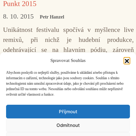
Punkt 2015
8. 10. 2015
Petr Hanzel
Unikátnost festivalu spočívá v myšlence live
remixů, při nichž je hudební produkce,
odehrávající se na hlavním pódiu, zároveň
zaznamenávána v jiné místnosti umělci, kteří
Spravovat Souhlas
z ní následně vystaví svou vlastní reinterpretaci
Abychom poskytli co nejlepší služby, používáme k ukládání a/nebo přístupu k
v odlišném aranžmá.
informacím o zařízení, technologie jako jsou soubory cookies. Souhlas s těmito
technologiemi nám umožní zpracovávat údaje, jako je chování při procházení nebo
jedinečná ID na tomto webu. Nesouhlas nebo odvolání souhlasu může nepříznivě
ovlivnit určité vlastnosti a funkce.
Facebook
Bandcamp
Mail
Příjmout
Odmítnout