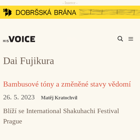
- Inzerce -
Přeskočit
na
obsah
Men
Dai Fujikura
Bambusové tóny a změněné stavy vědomí
26. 5. 2023
Matěj Kratochvíl
Blíží se International Shakuhachi Festival
Prague