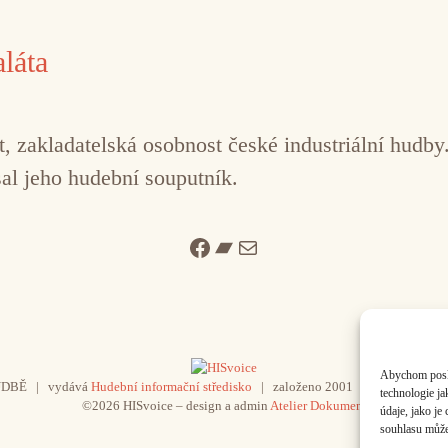
láta
lát, zakladatelská osobnost české industriální hudb
sal jeho hudební souputník.
Facebook
Bandcamp
Mail
Abychom poskyt
UDBĚ | vydává
Hudební informační středisko
| založeno 2001 | Kontaktujte n
technologie j
©2026 HISvoice – design a admin
Atelier Dokument
údaje, jako j
souhlasu může 