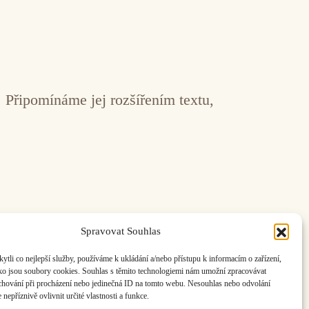
y. Připomínáme jej rozšířením textu,
Spravovat Souhlas
li co nejlepší služby, používáme k ukládání a/nebo přístupu k informacím o zařízení,
ás:
info@hisvoice.cz
ako jsou soubory cookies. Souhlas s těmito technologiemi nám umožní zpracovávat
e chování při procházení nebo jedinečná ID na tomto webu. Nesouhlas nebo odvolání
nepříznivě ovlivnit určité vlastnosti a funkce.