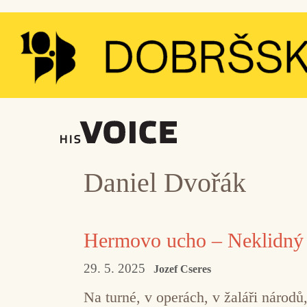
Přeskočit
na
obsah
Daniel Dvořák
Hermovo ucho – Neklidný 
29. 5. 2025
Jozef Cseres
Na turné, v operách, v žaláři národů,