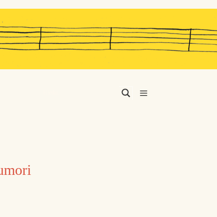
Menu
umori