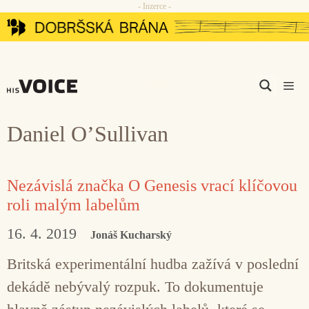
- Inzerce -
Přeskočit
na
obsah
Men
Daniel O’Sullivan
Nezávislá značka O Genesis vrací klíčovou
roli malým labelům
16. 4. 2019
Jonáš Kucharský
Britská experimentální hudba zažívá v poslední
dekádě nebývalý rozpuk. To dokumentuje