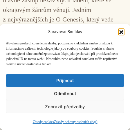
hlavně zástup nezávislých labelů, které se
okrajovým žánrům věnují. Jedním
z nejvýraznějších je O Genesis, který vede
frontman kapely Charlatans Tim Burgess.
Spravovat Souhlas
Abychom poskytli co nejlepší služby, používáme k ukládání a/nebo přístupu k
Facebook
Bandcamp
Mail
informacím o zařízení, technologie jako jsou soubory cookies. Souhlas s těmito
technologiemi nám umožní zpracovávat údaje, jako je chování při procházení nebo
jedinečná ID na tomto webu. Nesouhlas nebo odvolání souhlasu může nepříznivě
ovlivnit určité vlastnosti a funkce.
Příjmout
ČASOPIS O JINÉ HUDBĚ | vydává
Hudební informační středisko
|
Odmítnout
založeno 2001 | Kontaktujte nás:
info@hisvoice.cz
©2026 HISvoice – design a admin
Atelier Dokument
Zobrazit předvolby
Zásady cookies
Zásady ochrany osobních údajů