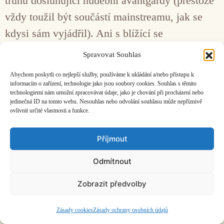
trůnu dosluhující hudební avantgardy (přestože
vždy toužil být součástí mainstreamu, jak se
kdysi sám vyjádřil). Ani s blížící se
devadesátkou jej neopouští inspirace.
Spravovat Souhlas
Abychom poskytli co nejlepší služby, používáme k ukládání a/nebo přístupu k
Facebook
Bandcamp
Mail
informacím o zařízení, technologie jako jsou soubory cookies. Souhlas s těmito
technologiemi nám umožní zpracovávat údaje, jako je chování při procházení nebo
jedinečná ID na tomto webu. Nesouhlas nebo odvolání souhlasu může nepříznivě
ovlivnit určité vlastnosti a funkce.
Příjmout
ČASOPIS O JINÉ HUDBĚ | vydává
Hudební informační středisko
|
Odmítnout
založeno 2001 | Kontaktujte nás:
info@hisvoice.cz
©2026 HISvoice – design a admin
Atelier Dokument
Zobrazit předvolby
Zásady cookies
Zásady ochrany osobních údajů