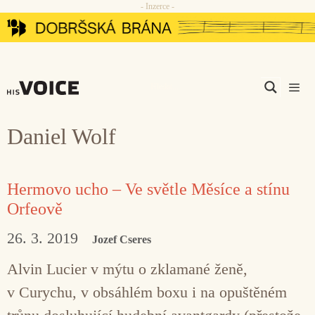
- Inzerce -
Přeskočit
na
obsah
Men
Daniel Wolf
Hermovo ucho – Ve světle Měsíce a stínu
Orfeově
26. 3. 2019
Jozef Cseres
Alvin Lucier v mýtu o zklamané ženě,
v Curychu, v obsáhlém boxu i na opuštěném