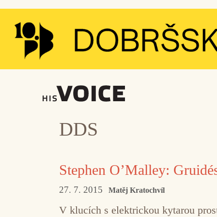
Přeskočit
na
obsah
DDS
Stephen O’Malley: Gruidé
27. 7. 2015
Matěj Kratochvíl
V klucích s elektrickou kytarou pros