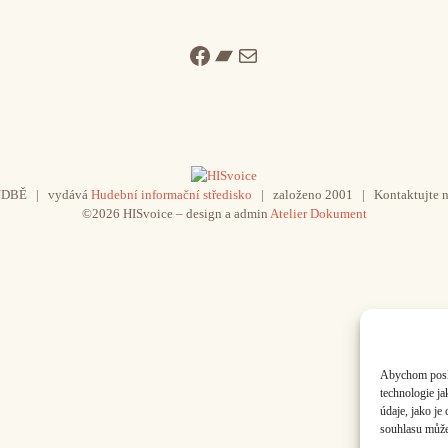
Facebook
Bandcamp
Mail
UDBĚ | vydává
Hudební informační středisko
| založeno 2001 | Kontaktujte n
©2026 HISvoice – design a admin
Atelier Dokument
Abychom poskyt
technologie j
údaje, jako j
souhlasu může 