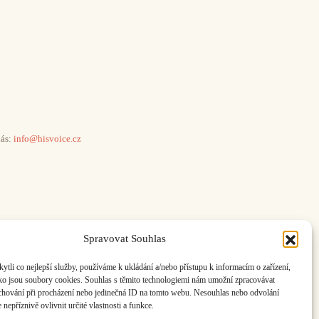
ás:
info@hisvoice.cz
Spravovat Souhlas
li co nejlepší služby, používáme k ukládání a/nebo přístupu k informacím o zařízení,
ako jsou soubory cookies. Souhlas s těmito technologiemi nám umožní zpracovávat
e chování při procházení nebo jedinečná ID na tomto webu. Nesouhlas nebo odvolání
nepříznivě ovlivnit určité vlastnosti a funkce.