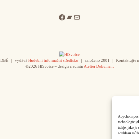
Facebook
Bandcamp
Mail
UDBĚ | vydává
Hudební informační středisko
| založeno 2001 | Kontaktujte n
©2026 HISvoice – design a admin
Atelier Dokument
Abychom poskyt
technologie j
údaje, jako j
souhlasu může 