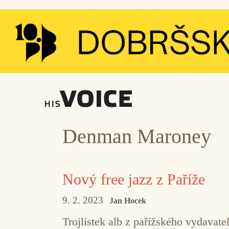
Přeskočit
na
obsah
Denman Maroney
Nový free jazz z Paříže
9. 2. 2023
Jan Hocek
Trojlístek alb z pařížského vydavat