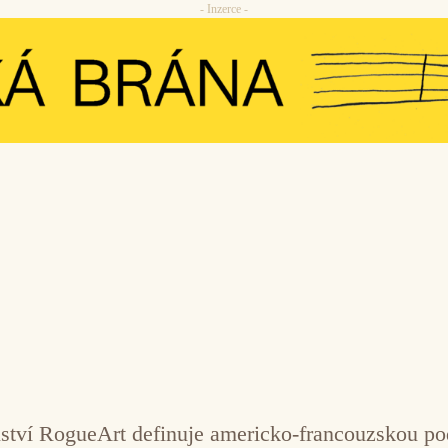
- Inzerce -
elství RogueArt definuje americko-francouzskou po