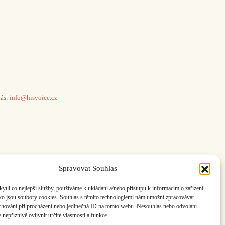
ás:
info@hisvoice.cz
Spravovat Souhlas
li co nejlepší služby, používáme k ukládání a/nebo přístupu k informacím o zařízení,
ako jsou soubory cookies. Souhlas s těmito technologiemi nám umožní zpracovávat
e chování při procházení nebo jedinečná ID na tomto webu. Nesouhlas nebo odvolání
nepříznivě ovlivnit určité vlastnosti a funkce.