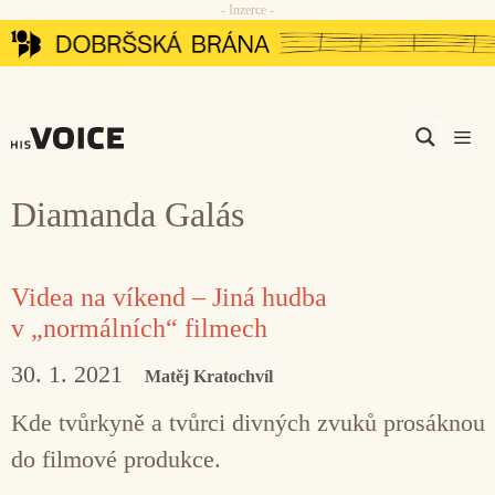
- Inzerce -
Přeskočit
na
obsah
Men
Diamanda Galás
Videa na víkend – Jiná hudba
v „normálních“ filmech
30. 1. 2021
Matěj Kratochvíl
Kde tvůrkyně a tvůrci divných zvuků prosáknou
do filmové produkce.