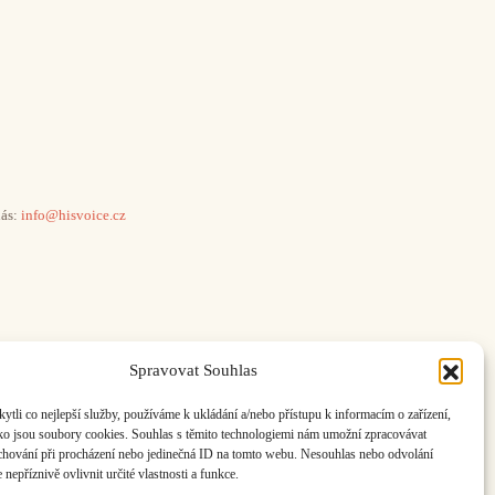
ás:
info@hisvoice.cz
Spravovat Souhlas
li co nejlepší služby, používáme k ukládání a/nebo přístupu k informacím o zařízení,
ako jsou soubory cookies. Souhlas s těmito technologiemi nám umožní zpracovávat
e chování při procházení nebo jedinečná ID na tomto webu. Nesouhlas nebo odvolání
nepříznivě ovlivnit určité vlastnosti a funkce.