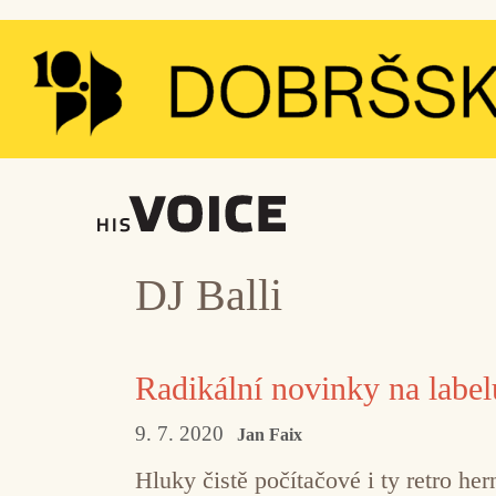
Přeskočit
na
obsah
DJ Balli
Radikální novinky na labe
9. 7. 2020
Jan Faix
Hluky čistě počítačové i ty retro her