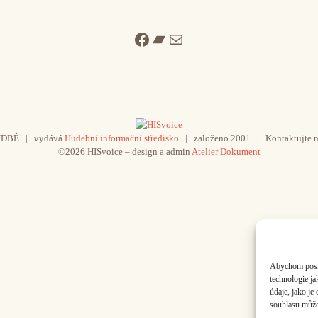
Facebook
Bandcamp
Mail
UDBĚ | vydává
Hudební informační středisko
| založeno 2001 | Kontaktujte n
©2026 HISvoice – design a admin
Atelier Dokument
Abychom poskyt
technologie j
údaje, jako j
souhlasu může 