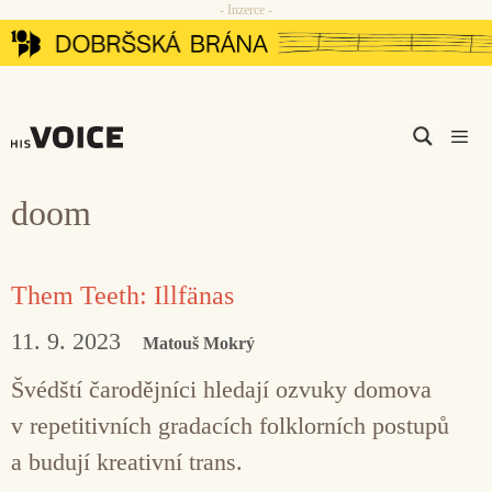
- Inzerce -
Přeskočit
na
obsah
Men
doom
Them Teeth: Illfänas
11. 9. 2023
Matouš Mokrý
Švédští čarodějníci hledají ozvuky domova
v repetitivních gradacích folklorních postupů
a budují kreativní trans.