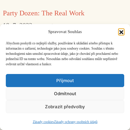
Party Dozen: The Real Work
18. 7. 2022
Jan Faix
Spravovat Souhlas
Strhující jazz hardcoreový nářez s třešničkou na
Abychom poskytli co nejlepší služby, používáme k ukládání a/nebo přístupu k
dortu v podobě hostujícího Nicka Cavea.
informacím o zařízení, technologie jako jsou soubory cookies. Souhlas s těmito
technologiemi nám umožní zpracovávat údaje, jako je chování při procházení nebo
jedinečná ID na tomto webu. Nesouhlas nebo odvolání souhlasu může nepříznivě
ovlivnit určité vlastnosti a funkce.
Facebook
Bandcamp
Mail
Příjmout
Odmítnout
Zobrazit předvolby
ČASOPIS O JINÉ HUDBĚ | vydává
Hudební informační středisko
|
založeno 2001 | Kontaktujte nás:
info@hisvoice.cz
©2026 HISvoice – design a admin
Atelier Dokument
Zásady cookies
Zásady ochrany osobních údajů