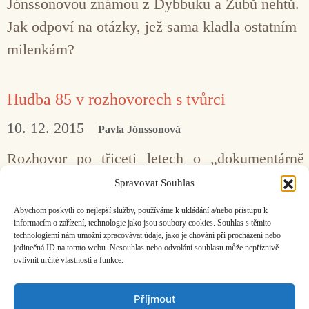
Jónssonovou známou z Dybbuku a Zubů nehtů.
Jak odpoví na otázky, jež sama kladla ostatním
milenkám?
Hudba 85 v rozhovorech s tvůrci
10. 12. 2015
Pavla Jónssonová
Rozhovor po třiceti letech o „dokumentárně
hudebně zábavném filmu“
Hudba 85
s autory
Spravovat Souhlas
Alexejem Guhou, Vladislavem Burdou
Abychom poskytli co nejlepší služby, používáme k ukládání a/nebo přístupu k
a moderátorem Josefem Vlčkem.
informacím o zařízení, technologie jako jsou soubory cookies. Souhlas s těmito
technologiemi nám umožní zpracovávat údaje, jako je chování při procházení nebo
jedinečná ID na tomto webu. Nesouhlas nebo odvolání souhlasu může nepříznivě
ovlivnit určité vlastnosti a funkce.
Facebook
Bandcamp
Mail
Příjmout