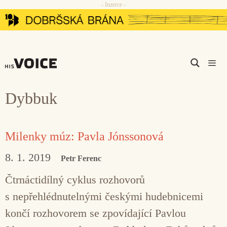
- Inzerce -
Přeskočit
na
obsah
Men
Dybbuk
Milenky múz: Pavla Jónssonová
8. 1. 2019
Petr Ferenc
Čtrnáctidílný cyklus rozhovorů
s nepřehlédnutelnými českými hudebnicemi
končí rozhovorem se zpovídající Pavlou