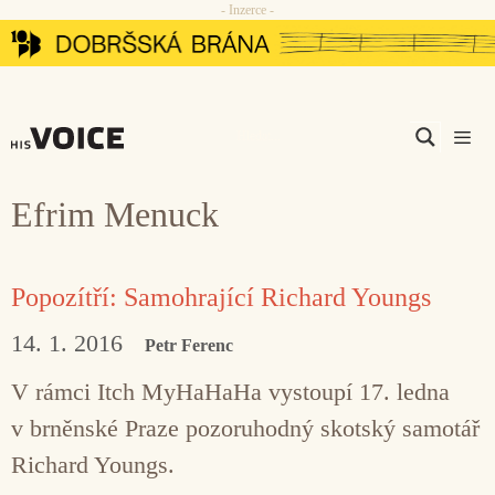
- Inzerce -
Přeskočit
na
obsah
Men
Efrim Menuck
Popozítří: Samohrající Richard Youngs
14. 1. 2016
Petr Ferenc
V rámci Itch MyHaHaHa vystoupí 17. ledna
v brněnské Praze pozoruhodný skotský samotář
Richard Youngs.