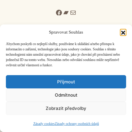
Facebook
Bandcamp
Mail
Spravovat Souhlas
Abychom poskytli co nejlepší služby, používáme k ukládání a/nebo přístupu k
informacím o zařízení, technologie jako jsou soubory cookies. Souhlas s těmito
ČASOPIS O JINÉ HUDBĚ | vydává
Hudební informační středisko
|
technologiemi nám umožní zpracovávat údaje, jako je chování při procházení nebo
založeno 2001 | Kontaktujte nás:
info@hisvoice.cz
jedinečná ID na tomto webu. Nesouhlas nebo odvolání souhlasu může nepříznivě
©2026 HISvoice – design a admin
Atelier Dokument
ovlivnit určité vlastnosti a funkce.
Příjmout
Odmítnout
Zobrazit předvolby
Zásady cookies
Zásady ochrany osobních údajů