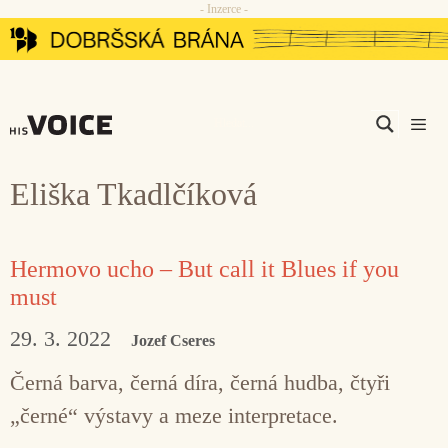
- Inzerce -
Přeskočit
na
obsah
Men
Eliška Tkadlčíková
Hermovo ucho – But call it Blues if you
must
29. 3. 2022
Jozef Cseres
Černá barva, černá díra, černá hudba, čtyři
„černé“ výstavy a meze interpretace.