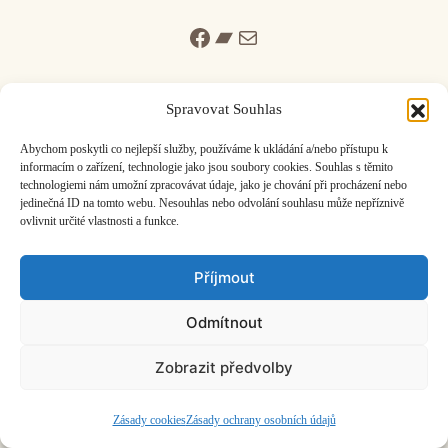
Facebook
Bandcamp
Mail
Spravovat Souhlas
Abychom poskytli co nejlepší služby, používáme k ukládání a/nebo přístupu k
informacím o zařízení, technologie jako jsou soubory cookies. Souhlas s těmito
ČASOPIS O JINÉ HUDBĚ | vydává
Hudební informační středisko
|
technologiemi nám umožní zpracovávat údaje, jako je chování při procházení nebo
založeno 2001 | Kontaktujte nás:
info@hisvoice.cz
jedinečná ID na tomto webu. Nesouhlas nebo odvolání souhlasu může nepříznivě
©2026 HISvoice – design a admin
Atelier Dokument
ovlivnit určité vlastnosti a funkce.
Příjmout
Odmítnout
Zobrazit předvolby
Zásady cookies
Zásady ochrany osobních údajů