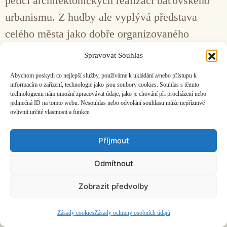
pětici architektonických realizací baťovského
urbanismu. Z hudby ale vyplývá představa
celého města jako dobře organizovaného
soukolí.
Spravovat Souhlas
Abychom poskytli co nejlepší služby, používáme k ukládání a/nebo přístupu k
Facebook
Bandcamp
Mail
informacím o zařízení, technologie jako jsou soubory cookies. Souhlas s těmito
technologiemi nám umožní zpracovávat údaje, jako je chování při procházení nebo
jedinečná ID na tomto webu. Nesouhlas nebo odvolání souhlasu může nepříznivě
ovlivnit určité vlastnosti a funkce.
Příjmout
ČASOPIS O JINÉ HUDBĚ | vydává
Hudební informační středisko
|
Odmítnout
založeno 2001 | Kontaktujte nás:
info@hisvoice.cz
©2026 HISvoice – design a admin
Atelier Dokument
Zobrazit předvolby
Zásady cookies
Zásady ochrany osobních údajů