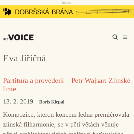
- Inzerce -
Přeskočit
na
obsah
Men
Eva Jiřičná
Partitura a provedení – Petr Wajsar: Zlínské
linie
13. 2. 2019
Boris Klepal
Kompozice, kterou koncem ledna premiérovala
zlínská filharmonie, se v pěti větách věnuje