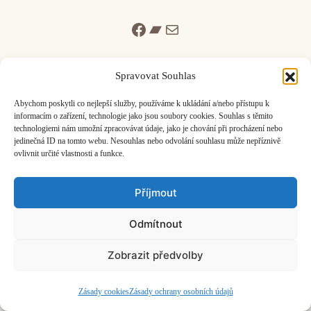
Facebook
Bandcamp
Mail
Spravovat Souhlas
Abychom poskytli co nejlepší služby, používáme k ukládání a/nebo přístupu k
informacím o zařízení, technologie jako jsou soubory cookies. Souhlas s těmito
ČASOPIS O JINÉ HUDBĚ | vydává
Hudební informační středisko
|
technologiemi nám umožní zpracovávat údaje, jako je chování při procházení nebo
založeno 2001 | Kontaktujte nás:
info@hisvoice.cz
jedinečná ID na tomto webu. Nesouhlas nebo odvolání souhlasu může nepříznivě
©2026 HISvoice – design a admin
Atelier Dokument
ovlivnit určité vlastnosti a funkce.
Příjmout
Odmítnout
Zobrazit předvolby
Zásady cookies
Zásady ochrany osobních údajů