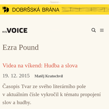
- Inzerce -
Přeskočit
na
obsah
Men
Ezra Pound
Videa na víkend: Hudba a slova
19. 12. 2015
Matěj Kratochvíl
Časopis Tvar ze svého literárního pole
v aktuálním čísle vykročil k tématu propojení
slov a hudby.