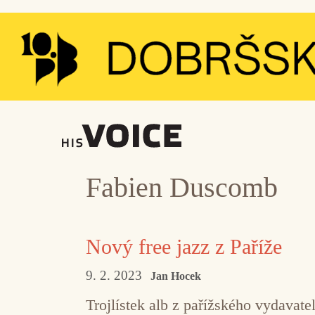
Přeskočit
na
obsah
Fabien Duscomb
Nový free jazz z Paříže
9. 2. 2023
Jan Hocek
Trojlístek alb z pařížského vydavat