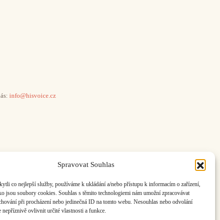
ás:
info@hisvoice.cz
Spravovat Souhlas
li co nejlepší služby, používáme k ukládání a/nebo přístupu k informacím o zařízení,
ako jsou soubory cookies. Souhlas s těmito technologiemi nám umožní zpracovávat
e chování při procházení nebo jedinečná ID na tomto webu. Nesouhlas nebo odvolání
nepříznivě ovlivnit určité vlastnosti a funkce.