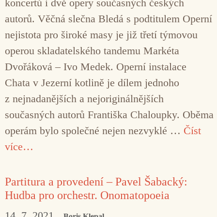
koncertů i dvě opery současných českých
autorů. Věčná slečna Bledá s podtitulem Operní
nejistota pro široké masy je již třetí týmovou
operou skladatelského tandemu Markéta
Dvořáková – Ivo Medek. Operní instalace
Chata v Jezerní kotlině je dílem jednoho
z nejnadanějších a nejoriginálnějších
současných autorů Františka Chaloupky. Oběma
operám bylo společné nejen nezvyklé …
Číst
více…
Partitura a provedení – Pavel Šabacký:
Hudba pro orchestr. Onomatopoeia
14. 7. 2021
Boris Klepal