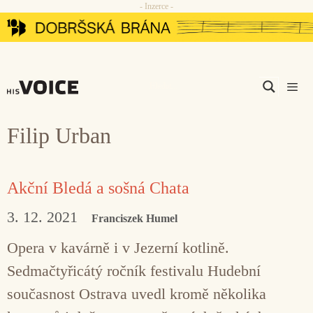
- Inzerce -
Přeskočit
na
obsah
Men
Filip Urban
Akční Bledá a sošná Chata
3. 12. 2021
Franciszek Humel
Opera v kavárně i v Jezerní kotlině.
Sedmačtyřicátý ročník festivalu Hudební
současnost Ostrava uvedl kromě několika