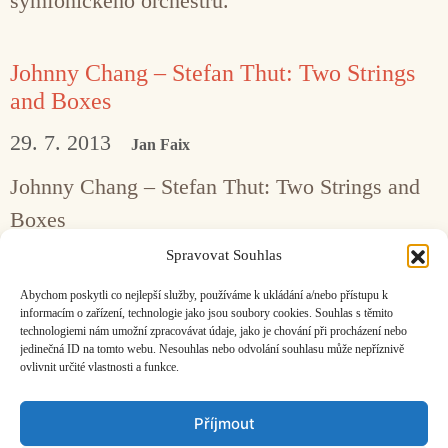
symfonického orchestru.
Johnny Chang – Stefan Thut: Two Strings
and Boxes
29. 7. 2013
Jan Faix
Johnny Chang – Stefan Thut: Two Strings and
Boxes
Flexion Records (www.flexionrecords.net)
Spravovat Souhlas
Abychom poskytli co nejlepší služby, používáme k ukládání a/nebo přístupu k
Nahrávky
informacím o zařízení, technologie jako jsou soubory cookies. Souhlas s těmito
technologiemi nám umožní zpracovávat údaje, jako je chování při procházení nebo
jedinečná ID na tomto webu. Nesouhlas nebo odvolání souhlasu může nepříznivě
ovlivnit určité vlastnosti a funkce.
Facebook
Bandcamp
Mail
Příjmout