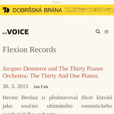
- Inzerce -
Přeskočit
na
obsah
Men
Flexion Records
Jacques Demierre and The Thirty Pianos
Orchestra: The Thirty And One Pianos
30. 3. 2015
Jan Faix
Hector Berlioz si představoval třicet klavírů
jako součást ultimátního romantického