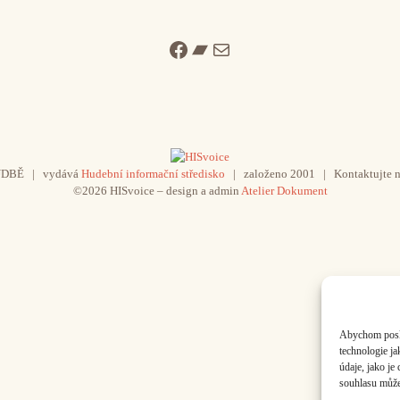
Facebook
Bandcamp
Mail
UDBĚ | vydává
Hudební informační středisko
| založeno 2001 | Kontaktujte n
©2026 HISvoice – design a admin
Atelier Dokument
Abychom poskyt
technologie j
údaje, jako j
souhlasu může 