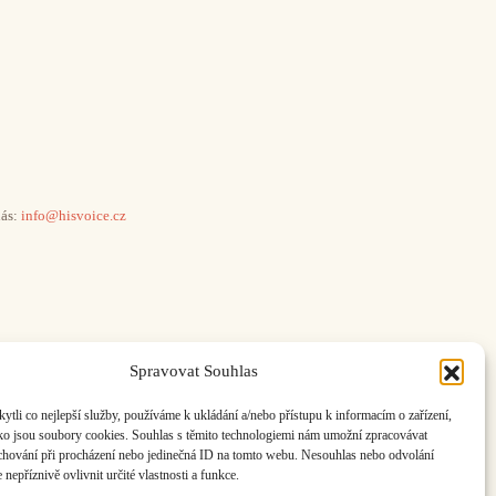
ás:
info@hisvoice.cz
Spravovat Souhlas
li co nejlepší služby, používáme k ukládání a/nebo přístupu k informacím o zařízení,
ako jsou soubory cookies. Souhlas s těmito technologiemi nám umožní zpracovávat
e chování při procházení nebo jedinečná ID na tomto webu. Nesouhlas nebo odvolání
nepříznivě ovlivnit určité vlastnosti a funkce.