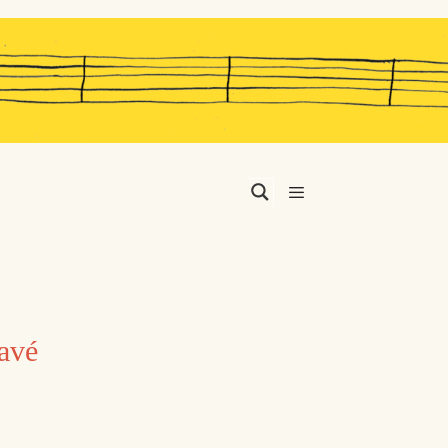
Menu
mavé