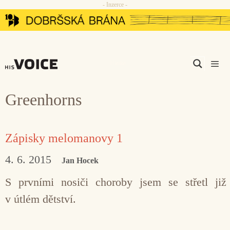
- Inzerce -
Přeskočit
na
obsah
Men
Greenhorns
Zápisky melomanovy 1
4. 6. 2015
Jan Hocek
S prvními nosiči choroby jsem se střetl již
v útlém dětství.