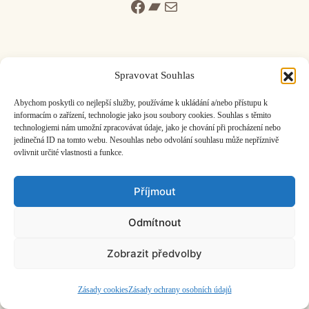
Facebook
Bandcamp
Mail
Spravovat Souhlas
ČASOPIS O JINÉ HUDBĚ | vydává
Hudební informační středisko
|
Abychom poskytli co nejlepší služby, používáme k ukládání a/nebo přístupu k
založeno 2001 | Kontaktujte nás:
info@hisvoice.cz
informacím o zařízení, technologie jako jsou soubory cookies. Souhlas s těmito
technologiemi nám umožní zpracovávat údaje, jako je chování při procházení nebo
©2026 HISvoice – design a admin
Atelier Dokument
jedinečná ID na tomto webu. Nesouhlas nebo odvolání souhlasu může nepříznivě
ovlivnit určité vlastnosti a funkce.
Příjmout
Odmítnout
Zobrazit předvolby
Zásady cookies
Zásady ochrany osobních údajů