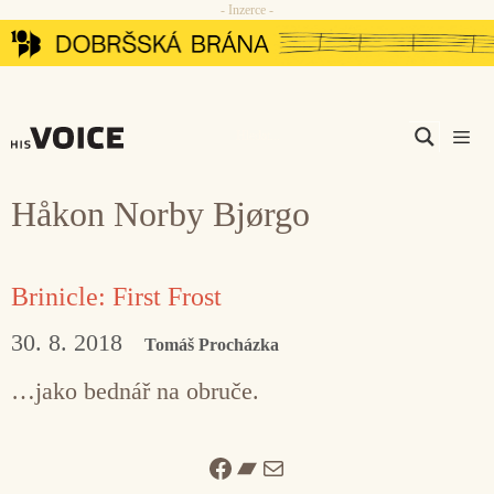
- Inzerce -
Přeskočit
na
obsah
Men
Håkon Norby Bjørgo
Brinicle: First Frost
30. 8. 2018
Tomáš Procházka
…jako bednář na obruče.
Facebook
Bandcamp
Mail