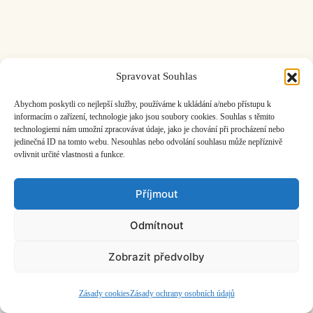
Spravovat Souhlas
ČASOPIS O JINÉ HUDBĚ | vydává
Hudební informační středisko
|
založeno 2001 | Kontaktujte nás:
info@hisvoice.cz
Abychom poskytli co nejlepší služby, používáme k ukládání a/nebo přístupu k
©2026 HISvoice – design a admin
Atelier Dokument
informacím o zařízení, technologie jako jsou soubory cookies. Souhlas s těmito
technologiemi nám umožní zpracovávat údaje, jako je chování při procházení nebo
jedinečná ID na tomto webu. Nesouhlas nebo odvolání souhlasu může nepříznivě
ovlivnit určité vlastnosti a funkce.
Příjmout
Odmítnout
Zobrazit předvolby
Zásady cookies
Zásady ochrany osobních údajů