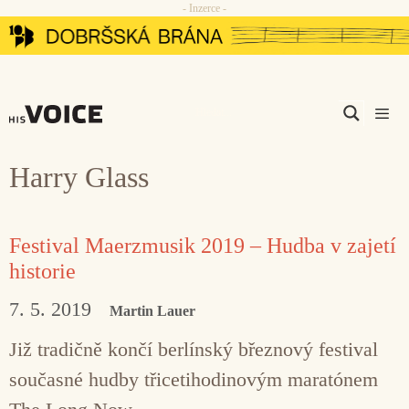
- Inzerce -
Přeskočit
na
obsah
Men
Harry Glass
Festival Maerzmusik 2019 – Hudba v zajetí
historie
7. 5. 2019
Martin Lauer
Již tradičně končí berlínský březnový festival
současné hudby třicetihodinovým maratónem