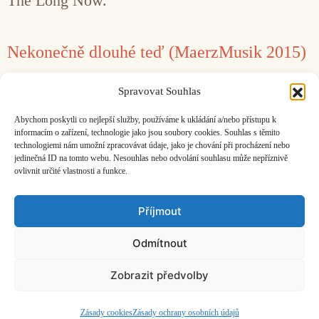
The Long Now.
Nekonečně dlouhé teď (MaerzMusik 2015)
19. 5. 2015
Petr Studený
Spravovat Souhlas
Letošní festival gradoval závěrečným
Abychom poskytli co nejlepší služby, používáme k ukládání a/nebo přístupu k
třicetihodinovým koncertním maratonem.
informacím o zařízení, technologie jako jsou soubory cookies. Souhlas s těmito
technologiemi nám umožní zpracovávat údaje, jako je chování při procházení nebo
jedinečná ID na tomto webu. Nesouhlas nebo odvolání souhlasu může nepříznivě
ovlivnit určité vlastnosti a funkce.
Facebook
Bandcamp
Mail
Příjmout
Odmítnout
Zobrazit předvolby
ČASOPIS O JINÉ HUDBĚ | vydává
Hudební informační středisko
|
založeno 2001 | Kontaktujte nás:
info@hisvoice.cz
©2026 HISvoice – design a admin
Atelier Dokument
Zásady cookies
Zásady ochrany osobních údajů