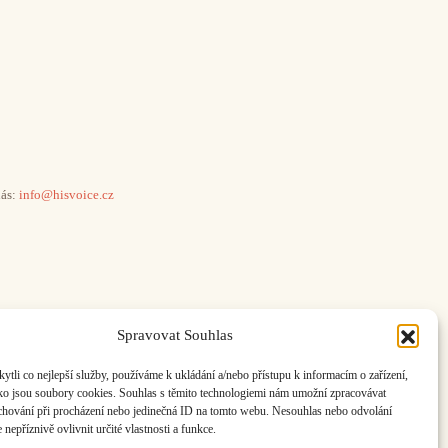
ás:
info@hisvoice.cz
Spravovat Souhlas
li co nejlepší služby, používáme k ukládání a/nebo přístupu k informacím o zařízení,
ako jsou soubory cookies. Souhlas s těmito technologiemi nám umožní zpracovávat
e chování při procházení nebo jedinečná ID na tomto webu. Nesouhlas nebo odvolání
nepříznivě ovlivnit určité vlastnosti a funkce.