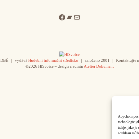
Facebook
Bandcamp
Mail
UDBĚ | vydává
Hudební informační středisko
| založeno 2001 | Kontaktujte n
©2026 HISvoice – design a admin
Atelier Dokument
Abychom poskyt
technologie j
údaje, jako j
souhlasu může 