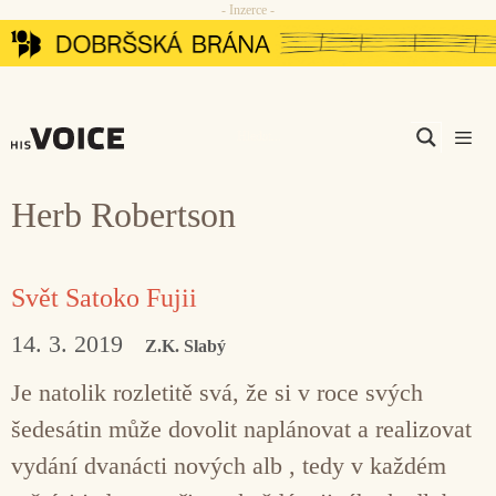
- Inzerce -
Přeskočit
na
obsah
Men
Herb Robertson
Svět Satoko Fujii
14. 3. 2019
Z.K. Slabý
Je natolik rozletitě svá, že si v roce svých
šedesátin může dovolit naplánovat a realizovat
vydání dvanácti nových alb , tedy v každém