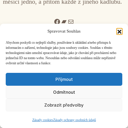
měsíci jedno, a přitom každé z jiného kadlubu.
Facebook
Bandcamp
Mail
Spravovat Souhlas
Abychom poskytli co nejlepší služby, používáme k ukládání a/nebo přístupu k
informacím o zařízení, technologie jako jsou soubory cookies. Souhlas s těmito
technologiemi nám umožní zpracovávat údaje, jako je chování při procházení nebo
jedinečná ID na tomto webu. Nesouhlas nebo odvolání souhlasu může nepříznivě
ČASOPIS O JINÉ HUDBĚ | vydává
Hudební informační středisko
|
ovlivnit určité vlastnosti a funkce.
založeno 2001 | Kontaktujte nás:
info@hisvoice.cz
©2026 HISvoice – design a admin
Atelier Dokument
Příjmout
Odmítnout
Zobrazit předvolby
Zásady cookies
Zásady ochrany osobních údajů