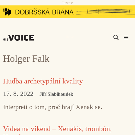
- Inzerce -
Přeskočit
na
obsah
Men
Holger Falk
Hudba archetypální kvality
17. 8. 2022
Jiří Slabihoudek
Interpreti o tom, proč hrají Xenakise.
Videa na víkend – Xenakis, trombón,