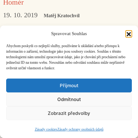
Homér
19. 10. 2019
Matěj Kratochvíl
Pátého listopadu budou v Praze hrány
Spravovat Souhlas
orchestrální pecky Iannise Xenakise, což slibuje
Abychom poskytli co nejlepší služby, používáme k ukládání a/nebo přístupu k
mimořádný zážitek. Tak se na něj připravte.
informacím o zařízení, technologie jako jsou soubory cookies. Souhlas s těmito
technologiemi nám umožní zpracovávat údaje, jako je chování při procházení nebo
jedinečná ID na tomto webu. Nesouhlas nebo odvolání souhlasu může nepříznivě
ovlivnit určité vlastnosti a funkce.
Facebook
Bandcamp
Mail
Příjmout
Odmítnout
Zobrazit předvolby
ČASOPIS O JINÉ HUDBĚ | vydává
Hudební informační středisko
|
založeno 2001 | Kontaktujte nás:
info@hisvoice.cz
©2026 HISvoice – design a admin
Atelier Dokument
Zásady cookies
Zásady ochrany osobních údajů