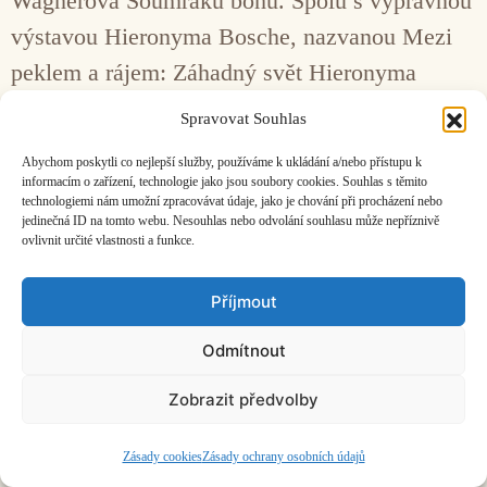
Wagnerova Soumraku bohů. Spolu s výpravnou
výstavou Hieronyma Bosche, nazvanou Mezi
peklem a rájem: Záhadný svět Hieronyma
Bosche, v tamějším Muzeu krásných umění to
Spravovat Souhlas
byl nádherný kontrapunkt umělecké světotvorby
Abychom poskytli co nejlepší služby, používáme k ukládání a/nebo přístupu k
na té nejvyšší úrovni.
informacím o zařízení, technologie jako jsou soubory cookies. Souhlas s těmito
technologiemi nám umožní zpracovávat údaje, jako je chování při procházení nebo
jedinečná ID na tomto webu. Nesouhlas nebo odvolání souhlasu může nepříznivě
ovlivnit určité vlastnosti a funkce.
Facebook
Bandcamp
Mail
Příjmout
Odmítnout
Zobrazit předvolby
ČASOPIS O JINÉ HUDBĚ | vydává
Hudební informační středisko
|
založeno 2001 | Kontaktujte nás:
info@hisvoice.cz
©2026 HISvoice – design a admin
Atelier Dokument
Zásady cookies
Zásady ochrany osobních údajů