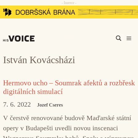
- Inzerce -
Přeskočit
na
obsah
Men
István Kovácsházi
Hermovo ucho – Soumrak afektů a rozbřesk
digitálních simulací
7. 6. 2022
Jozef Cseres
V čerstvě renovované budově Maďarské státní
opery v Budapešti uvedli novou inscenaci