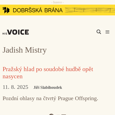
- Inzerce -
Přeskočit
na
obsah
Men
Jadish Mistry
Pražský hlad po soudobé hudbě opět
nasycen
11. 8. 2025
Jiří Slabihoudek
Pozdní ohlasy na čtvrtý Prague Offspring.