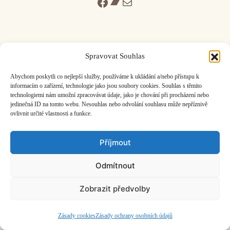
Facebook
Bandcamp
Mail
Spravovat Souhlas
ČASOPIS O JINÉ HUDBĚ | vydává
Hudební informační středisko
|
Abychom poskytli co nejlepší služby, používáme k ukládání a/nebo přístupu k
založeno 2001 | Kontaktujte nás:
info@hisvoice.cz
informacím o zařízení, technologie jako jsou soubory cookies. Souhlas s těmito
©2026 HISvoice – design a admin
Atelier Dokument
technologiemi nám umožní zpracovávat údaje, jako je chování při procházení nebo
jedinečná ID na tomto webu. Nesouhlas nebo odvolání souhlasu může nepříznivě
ovlivnit určité vlastnosti a funkce.
Příjmout
Odmítnout
Zobrazit předvolby
Zásady cookies
Zásady ochrany osobních údajů