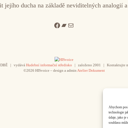
it jejího ducha na základě neviditelných analogií a
Facebook
Bandcamp
Mail
UDBĚ | vydává
Hudební informační středisko
| založeno 2001 | Kontaktujte n
©2026 HISvoice – design a admin
Atelier Dokument
Abychom poskyt
technologie j
údaje, jako j
souhlasu může 