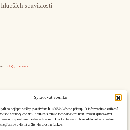
 hlubších souvislostí.
ás:
info@hisvoice.cz
Spravovat Souhlas
li co nejlepší služby, používáme k ukládání a/nebo přístupu k informacím o zařízení,
ako jsou soubory cookies. Souhlas s těmito technologiemi nám umožní zpracovávat
e chování při procházení nebo jedinečná ID na tomto webu. Nesouhlas nebo odvolání
nepříznivě ovlivnit určité vlastnosti a funkce.