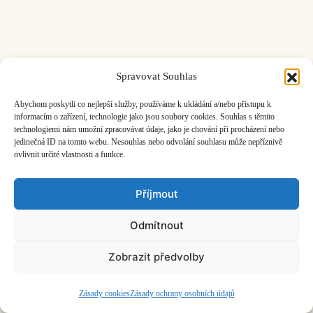
Spravovat Souhlas
ČASOPIS O JINÉ HUDBĚ | vydává
Hudební informační středisko
|
založeno 2001 | Kontaktujte nás:
info@hisvoice.cz
Abychom poskytli co nejlepší služby, používáme k ukládání a/nebo přístupu k
©2026 HISvoice – design a admin
Atelier Dokument
informacím o zařízení, technologie jako jsou soubory cookies. Souhlas s těmito
technologiemi nám umožní zpracovávat údaje, jako je chování při procházení nebo
jedinečná ID na tomto webu. Nesouhlas nebo odvolání souhlasu může nepříznivě
ovlivnit určité vlastnosti a funkce.
Příjmout
Odmítnout
Zobrazit předvolby
Zásady cookies
Zásady ochrany osobních údajů