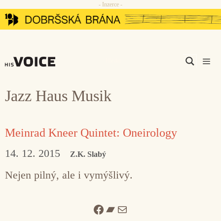
- Inzerce -
Přeskočit
na
obsah
Men
Jazz Haus Musik
Meinrad Kneer Quintet: Oneirology
14. 12. 2015
Z.K. Slabý
Nejen pilný, ale i vymýšlivý.
Facebook
Bandcamp
Mail