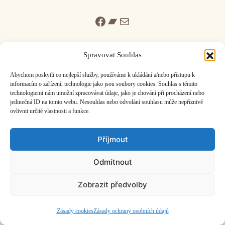
Facebook
Bandcamp
Mail
Spravovat Souhlas
Abychom poskytli co nejlepší služby, používáme k ukládání a/nebo přístupu k
informacím o zařízení, technologie jako jsou soubory cookies. Souhlas s těmito
ČASOPIS O JINÉ HUDBĚ | vydává
Hudební informační středisko
|
technologiemi nám umožní zpracovávat údaje, jako je chování při procházení nebo
založeno 2001 | Kontaktujte nás:
info@hisvoice.cz
jedinečná ID na tomto webu. Nesouhlas nebo odvolání souhlasu může nepříznivě
©2026 HISvoice – design a admin
Atelier Dokument
ovlivnit určité vlastnosti a funkce.
Příjmout
Odmítnout
Zobrazit předvolby
Zásady cookies
Zásady ochrany osobních údajů