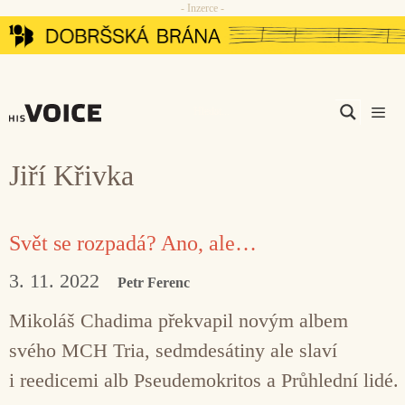
- Inzerce -
Přeskočit
na
obsah
Men
Jiří Křivka
Svět se rozpadá? Ano, ale…
3. 11. 2022
Petr Ferenc
Mikoláš Chadima překvapil novým albem
svého MCH Tria, sedmdesátiny ale slaví
i reedicemi alb Pseudemokritos a Průhlední lidé.