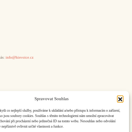
ás:
info@hisvoice.cz
Spravovat Souhlas
li co nejlepší služby, používáme k ukládání a/nebo přístupu k informacím o zařízení,
ako jsou soubory cookies. Souhlas s těmito technologiemi nám umožní zpracovávat
e chování při procházení nebo jedinečná ID na tomto webu. Nesouhlas nebo odvolání
nepříznivě ovlivnit určité vlastnosti a funkce.