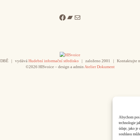
Facebook
Bandcamp
Mail
UDBĚ | vydává
Hudební informační středisko
| založeno 2001 | Kontaktujte n
©2026 HISvoice – design a admin
Atelier Dokument
Abychom poskyt
technologie j
údaje, jako j
souhlasu může 