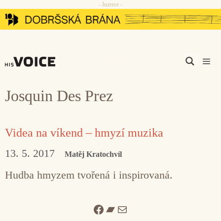
- Inzerce -
Přeskočit
na
obsah
Men
Josquin Des Prez
Videa na víkend – hmyzí muzika
13. 5. 2017
Matěj Kratochvíl
Hudba hmyzem tvořená i inspirovaná.
Facebook
Bandcamp
Mail