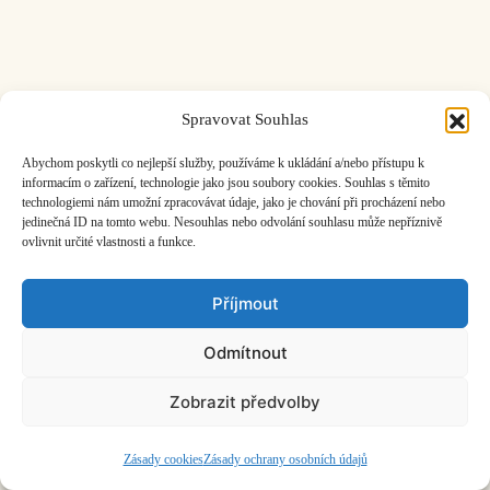
Spravovat Souhlas
ČASOPIS O JINÉ HUDBĚ | vydává
Hudební informační středisko
|
založeno 2001 | Kontaktujte nás:
info@hisvoice.cz
Abychom poskytli co nejlepší služby, používáme k ukládání a/nebo přístupu k
©2026 HISvoice – design a admin
Atelier Dokument
informacím o zařízení, technologie jako jsou soubory cookies. Souhlas s těmito
technologiemi nám umožní zpracovávat údaje, jako je chování při procházení nebo
jedinečná ID na tomto webu. Nesouhlas nebo odvolání souhlasu může nepříznivě
ovlivnit určité vlastnosti a funkce.
Příjmout
Odmítnout
Zobrazit předvolby
Zásady cookies
Zásady ochrany osobních údajů