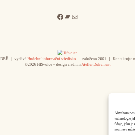
Facebook
Bandcamp
Mail
UDBĚ | vydává
Hudební informační středisko
| založeno 2001 | Kontaktujte n
©2026 HISvoice – design a admin
Atelier Dokument
Abychom poskyt
technologie j
údaje, jako j
souhlasu může 