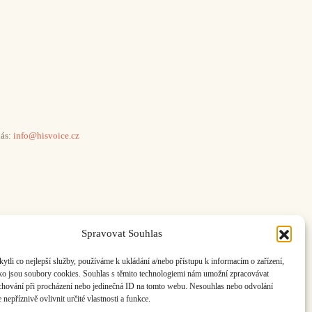
ás:
info@hisvoice.cz
Spravovat Souhlas
li co nejlepší služby, používáme k ukládání a/nebo přístupu k informacím o zařízení,
ako jsou soubory cookies. Souhlas s těmito technologiemi nám umožní zpracovávat
e chování při procházení nebo jedinečná ID na tomto webu. Nesouhlas nebo odvolání
nepříznivě ovlivnit určité vlastnosti a funkce.