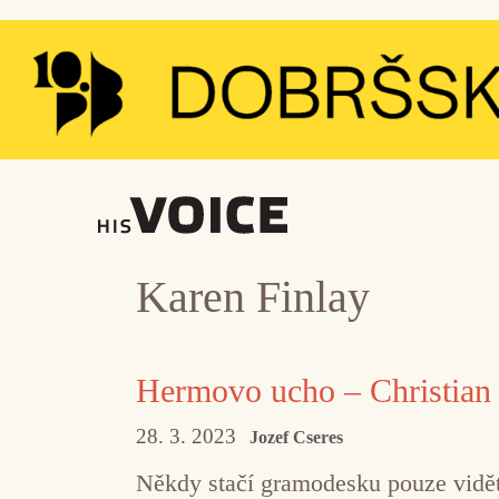
Přeskočit
na
obsah
Karen Finlay
Hermovo ucho – Christian
28. 3. 2023
Jozef Cseres
Někdy stačí gramodesku pouze vidět