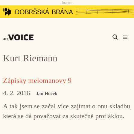
- Inzerce -
Přeskočit
na
obsah
Men
Kurt Riemann
Zápisky melomanovy 9
4. 2. 2016
Jan Hocek
A tak jsem se začal více zajímat o onu skladbu,
která se dá považovat za skutečně profláklou.