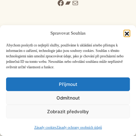
Facebook
Bandcamp
Mail
Spravovat Souhlas
ČASOPIS O JINÉ HUDBĚ | vydává
Hudební informační středisko
|
Abychom poskytli co nejlepší služby, používáme k ukládání a/nebo přístupu k
založeno 2001 | Kontaktujte nás:
info@hisvoice.cz
informacím o zařízení, technologie jako jsou soubory cookies. Souhlas s těmito
technologiemi nám umožní zpracovávat údaje, jako je chování při procházení nebo
©2026 HISvoice – design a admin
Atelier Dokument
jedinečná ID na tomto webu. Nesouhlas nebo odvolání souhlasu může nepříznivě
ovlivnit určité vlastnosti a funkce.
Příjmout
Odmítnout
Zobrazit předvolby
Zásady cookies
Zásady ochrany osobních údajů