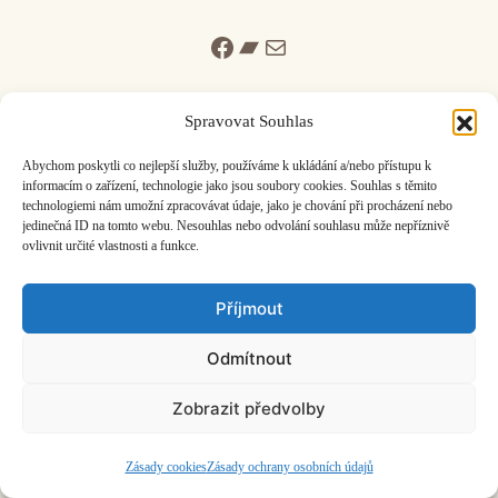
Facebook
Bandcamp
Mail
Spravovat Souhlas
Abychom poskytli co nejlepší služby, používáme k ukládání a/nebo přístupu k
informacím o zařízení, technologie jako jsou soubory cookies. Souhlas s těmito
ČASOPIS O JINÉ HUDBĚ | vydává
Hudební informační středisko
|
technologiemi nám umožní zpracovávat údaje, jako je chování při procházení nebo
založeno 2001 | Kontaktujte nás:
info@hisvoice.cz
jedinečná ID na tomto webu. Nesouhlas nebo odvolání souhlasu může nepříznivě
©2026 HISvoice – design a admin
Atelier Dokument
ovlivnit určité vlastnosti a funkce.
Příjmout
Odmítnout
Zobrazit předvolby
Zásady cookies
Zásady ochrany osobních údajů