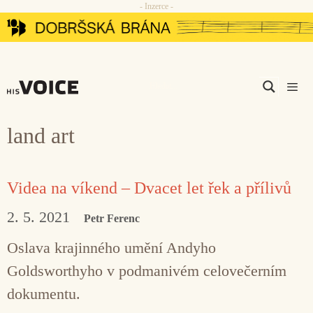
- Inzerce -
Přeskočit
na
obsah
Men
land art
Videa na víkend – Dvacet let řek a přílivů
2. 5. 2021
Petr Ferenc
Oslava krajinného umění Andyho
Goldsworthyho v podmanivém celovečerním
dokumentu.