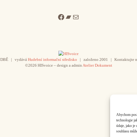
Facebook
Bandcamp
Mail
UDBĚ | vydává
Hudební informační středisko
| založeno 2001 | Kontaktujte n
©2026 HISvoice – design a admin
Atelier Dokument
Abychom poskyt
technologie j
údaje, jako j
souhlasu může 