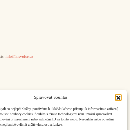
ás:
info@hisvoice.cz
Spravovat Souhlas
li co nejlepší služby, používáme k ukládání a/nebo přístupu k informacím o zařízení,
ako jsou soubory cookies. Souhlas s těmito technologiemi nám umožní zpracovávat
e chování při procházení nebo jedinečná ID na tomto webu. Nesouhlas nebo odvolání
nepříznivě ovlivnit určité vlastnosti a funkce.