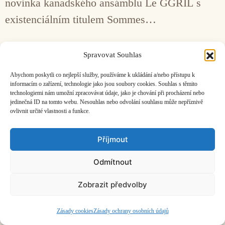
novinka kanadského ansámblu Le GGRIL s
existenciálním titulem Sommes…
Facebook
Bandcamp
Mail
Spravovat Souhlas
Abychom poskytli co nejlepší služby, používáme k ukládání a/nebo přístupu k
informacím o zařízení, technologie jako jsou soubory cookies. Souhlas s těmito
technologiemi nám umožní zpracovávat údaje, jako je chování při procházení nebo
jedinečná ID na tomto webu. Nesouhlas nebo odvolání souhlasu může nepříznivě
ovlivnit určité vlastnosti a funkce.
ČASOPIS O JINÉ HUDBĚ | vydává
Hudební informační středisko
|
založeno 2001 | Kontaktujte nás:
info@hisvoice.cz
Příjmout
©2026 HISvoice – design a admin
Atelier Dokument
Odmítnout
Zobrazit předvolby
Zásady cookies
Zásady ochrany osobních údajů