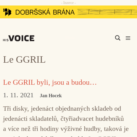
- Inzerce -
Přeskočit
na
obsah
Men
Le GGRIL
Le GGRIL byli, jsou a budou…
1. 11. 2021
Jan Hocek
Tři disky, jedenáct objednaných skladeb od
jedenácti skladatelů, čtyřiadvacet hudebníků
a více než tři hodiny výživné hudby, taková je