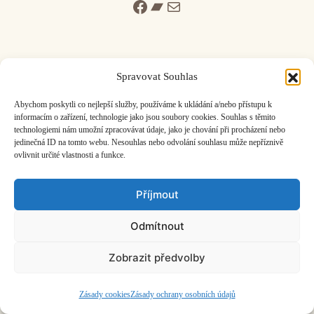
Facebook
Bandcamp
Mail
Spravovat Souhlas
ČASOPIS O JINÉ HUDBĚ | vydává
Hudební informační středisko
|
Abychom poskytli co nejlepší služby, používáme k ukládání a/nebo přístupu k
založeno 2001 | Kontaktujte nás:
info@hisvoice.cz
informacím o zařízení, technologie jako jsou soubory cookies. Souhlas s těmito
technologiemi nám umožní zpracovávat údaje, jako je chování při procházení nebo
©2026 HISvoice – design a admin
Atelier Dokument
jedinečná ID na tomto webu. Nesouhlas nebo odvolání souhlasu může nepříznivě
ovlivnit určité vlastnosti a funkce.
Příjmout
Odmítnout
Zobrazit předvolby
Zásady cookies
Zásady ochrany osobních údajů