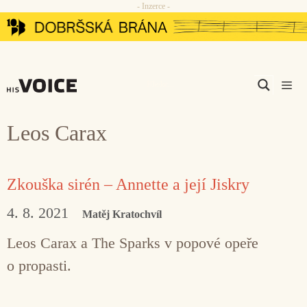
- Inzerce -
Přeskočit
na
obsah
Men
Leos Carax
Zkouška sirén – Annette a její Jiskry
4. 8. 2021
Matěj Kratochvíl
Leos Carax a The Sparks v popové opeře
o propasti.