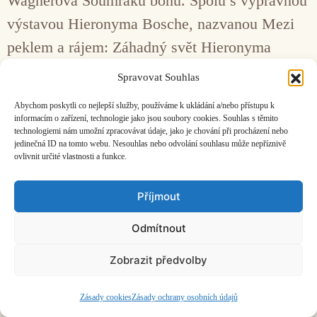
Wagnerova Soumraku bohů. Spolu s výpravnou
výstavou Hieronyma Bosche, nazvanou Mezi
peklem a rájem: Záhadný svět Hieronyma
Bosche, v tamějším Muzeu krásných umění to
Spravovat Souhlas
byl nádherný kontrapunkt umělecké světotvorby
Abychom poskytli co nejlepší služby, používáme k ukládání a/nebo přístupu k
na té nejvyšší úrovni.
informacím o zařízení, technologie jako jsou soubory cookies. Souhlas s těmito
technologiemi nám umožní zpracovávat údaje, jako je chování při procházení nebo
jedinečná ID na tomto webu. Nesouhlas nebo odvolání souhlasu může nepříznivě
ovlivnit určité vlastnosti a funkce.
Facebook
Bandcamp
Mail
Příjmout
Odmítnout
Zobrazit předvolby
ČASOPIS O JINÉ HUDBĚ | vydává
Hudební informační středisko
|
založeno 2001 | Kontaktujte nás:
info@hisvoice.cz
©2026 HISvoice – design a admin
Atelier Dokument
Zásady cookies
Zásady ochrany osobních údajů