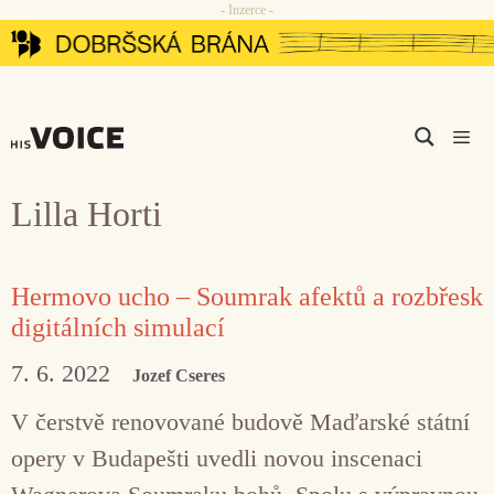
- Inzerce -
Přeskočit
na
obsah
Men
Lilla Horti
Hermovo ucho – Soumrak afektů a rozbřesk
digitálních simulací
7. 6. 2022
Jozef Cseres
V čerstvě renovované budově Maďarské státní
opery v Budapešti uvedli novou inscenaci