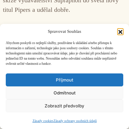
skrze vydavatelství Supraphon do světa nový
titul Pipers a udělal dobře.
Facebook
Bandcamp
Mail
Spravovat Souhlas
Abychom poskytli co nejlepší služby, používáme k ukládání a/nebo přístupu k
informacím o zařízení, technologie jako jsou soubory cookies. Souhlas s těmito
technologiemi nám umožní zpracovávat údaje, jako je chování při procházení nebo
jedinečná ID na tomto webu. Nesouhlas nebo odvolání souhlasu může nepříznivě
ovlivnit určité vlastnosti a funkce.
ČASOPIS O JINÉ HUDBĚ | vydává
Hudební informační středisko
|
založeno 2001 | Kontaktujte nás:
info@hisvoice.cz
Příjmout
©2026 HISvoice – design a admin
Atelier Dokument
Odmítnout
Zobrazit předvolby
Zásady cookies
Zásady ochrany osobních údajů