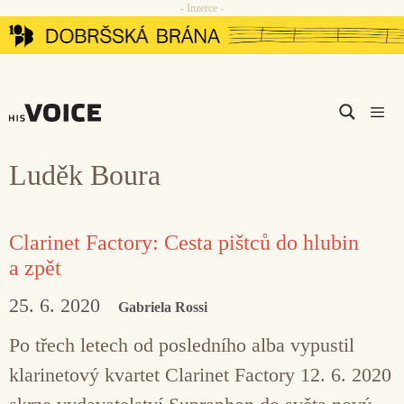
- Inzerce -
Přeskočit
na
obsah
Men
Luděk Boura
Clarinet Factory: Cesta pištců do hlubin
a zpět
25. 6. 2020
Gabriela Rossi
Po třech letech od posledního alba vypustil
klarinetový kvartet Clarinet Factory 12. 6. 2020