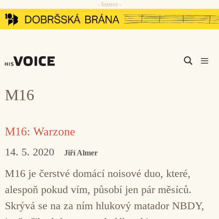
- Inzerce -
Přeskočit
na
obsah
Men
M16
M16: Warzone
14. 5. 2020
Jiří Almer
M16 je čerstvé domácí noisové duo, které,
alespoň pokud vím, působí jen pár měsíců.
Skrývá se na za ním hlukový matador NBDY,