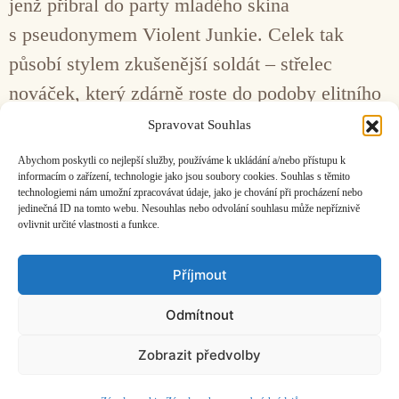
jenž přibral do party mladého skina
s pseudonymem Violent Junkie. Celek tak
působí stylem zkušenější soldát – střelec
nováček, který zdárně roste do podoby elitního
zabijáka. Počin Warzone na první pohled
Spravovat Souhlas
doslova odrovnává typicky noisovou
Abychom poskytli co nejlepší služby, používáme k ukládání a/nebo přístupu k
minimalisticko-militaristickou aurou.
informacím o zařízení, technologie jako jsou soubory cookies. Souhlas s těmito
technologiemi nám umožní zpracovávat údaje, jako je chování při procházení nebo
jedinečná ID na tomto webu. Nesouhlas nebo odvolání souhlasu může nepříznivě
ovlivnit určité vlastnosti a funkce.
Facebook
Bandcamp
Mail
Příjmout
Odmítnout
Zobrazit předvolby
ČASOPIS O JINÉ HUDBĚ | vydává
Hudební informační středisko
|
založeno 2001 | Kontaktujte nás:
info@hisvoice.cz