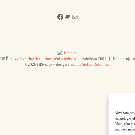
Facebook
Bandcamp
Mail
UDBĚ | vydává
Hudební informační středisko
| založeno 2001 | Kontaktujte n
©2026 HISvoice – design a admin
Atelier Dokument
Abychom poskyt
technologie j
údaje, jako j
souhlasu může 