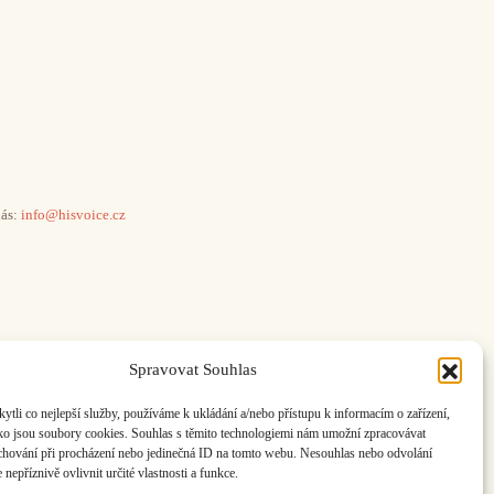
ás:
info@hisvoice.cz
Spravovat Souhlas
li co nejlepší služby, používáme k ukládání a/nebo přístupu k informacím o zařízení,
ako jsou soubory cookies. Souhlas s těmito technologiemi nám umožní zpracovávat
e chování při procházení nebo jedinečná ID na tomto webu. Nesouhlas nebo odvolání
nepříznivě ovlivnit určité vlastnosti a funkce.